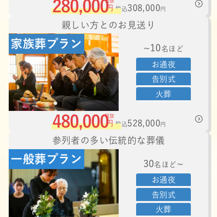
280,000
税抜
308,000
円
税込
円
親しい方とのお見送り
家族葬プラン
~10
名ほど
お通夜
告別式
火葬
480,000
税抜
528,000
円
税込
円
参列者の多い伝統的な葬儀
一般葬プラン
30
~
名ほど
お通夜
告別式
火葬