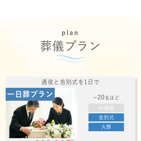
る内容に関しては、
健康状態の変化
葬儀に参加した後
火葬式のみ、1日葬または2日間
でお通夜と葬儀を行うかといっ
plan
ふと気になり始めたり、万が一に備
た最良のプランを見つけます。
えて準備をしておきたいと感じる瞬
葬儀プラン
葬儀を行う予定の方のご希望も
間があるかと思います。
お伺いします。
「こんなことを聞いてもいいのか
葬儀に誰をお呼びしたいか、人
な…」と悩まずに、どんな小さなこ
数を把握し葬儀の形式や規模を
とでも構いませんので、ぜひ葬儀の
通夜と告別式を1日で
決めます。
プロにご相談ください。
一日葬プラン
葬儀場や火葬場のご希望のエリ
~20
名ほど
アをお伺いします。
お通夜
葬儀場や火葬場のご希望のエリ
告別式
アをお伺いします。
火葬