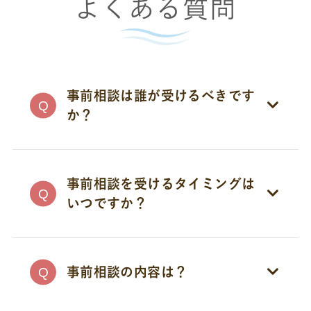
よくある質問
事前相談は誰が受けるべきです
か？
事前相談には、喪主を予定されてい
る方をはじめ、喪主を支えるご家族
事前相談を受けるタイミングは
の皆様にも多くご来訪いただいてお
いつですか？
ります。
皆様のご不安やご要望を、ぜひお聞
以下のタイミングが挙げられます。
かせください。
余命を知らされた時
事前相談の内容は？
ご自身の葬儀を決めておきたい
事前相談に来て頂いた方とお話しす
時