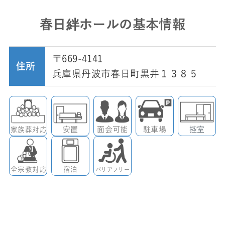
春日絆ホールの基本情報
〒669-4141
住所
兵庫県丹波市春日町黒井１３８５
安置
面会可能
駐車場
控室
家族葬対応
全宗教対応
宿泊
バリアフリー