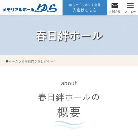
ゆらライフネット会員
入会はこちら
お問合せ
メニュー
春日絆ホール
ホーム
斎場案内
春日絆ホール
about
春日絆ホールの
概要